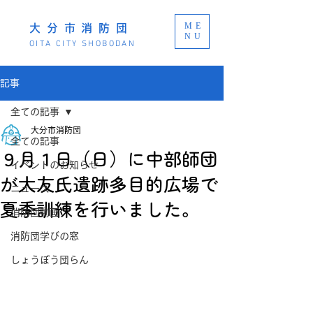
ME
大分市消防団
NU
OITA CITY SHOBODAN
記事
全ての記事
大分市消防団
全ての記事
９月１日（日）に中部師団
イベントのお知らせ
が大友氏遺跡多目的広場で
ニュース
夏季訓練を行いました。
消防団動画
消防団学びの窓
しょうぼう団らん