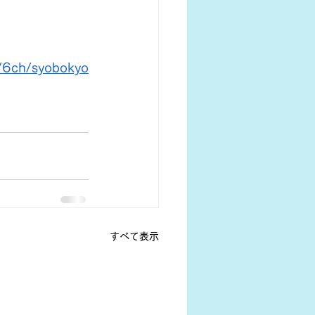
l/6ch/syobokyo
すべて表示