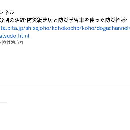
ンネル
分団の活躍”防災紙芝居と防災学習車を使った防災指導”
oita.oita.jp/shisejoho/kohokocho/koho/dogachanne
tsudo.html
県
女性消防団