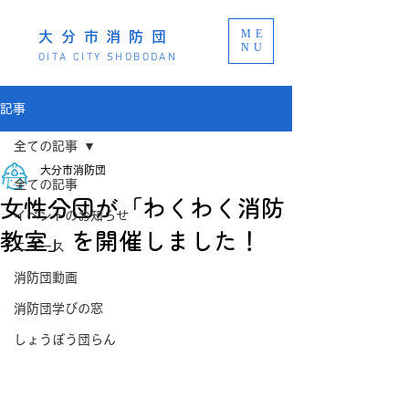
ME
大分市消防団
NU
OITA CITY SHOBODAN
記事
全ての記事
大分市消防団
全ての記事
女性分団が「わくわく消防
イベントのお知らせ
教室」を開催しました！
ニュース
消防団動画
消防団学びの窓
しょうぼう団らん