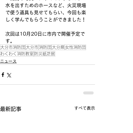
水を出すためのホースなど、火災現場
で使う道具も見せてもらい、今回も楽
しく学んでもらうことができました！
次回は10月20日に市内で開催予定で
す。
大分市消防団
大分市
消防団
大分県
女性消防団
わくわく消防教室
防災紙芝居
ニュース
すべて表示
最新記事