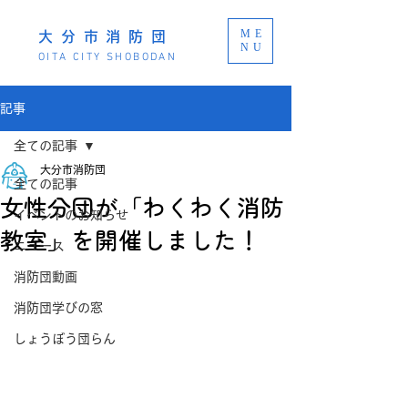
ME
大分市消防団
NU
OITA CITY SHOBODAN
記事
全ての記事
大分市消防団
全ての記事
女性分団が「わくわく消防
イベントのお知らせ
教室」を開催しました！
ニュース
消防団動画
消防団学びの窓
しょうぼう団らん