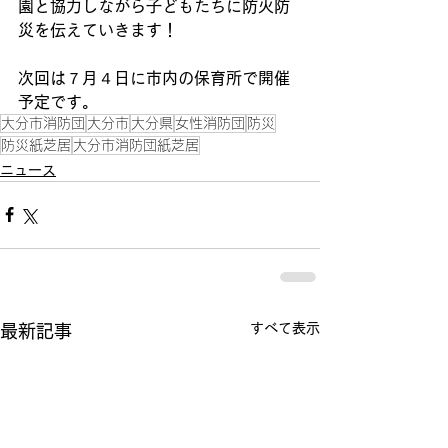
園と協力しながら子どもたちに防火防
災を伝えていきます！
次回は７月４日に市内の保育所で開催
予定です。
大分市消防団
大分市
大分県
女性消防団
防災
防災紙芝居
大分市消防団紙芝居
ニュース
すべて表示
最新記事