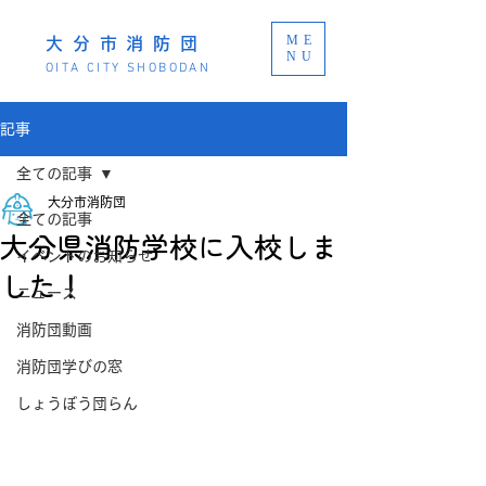
ME
大分市消防団
NU
OITA CITY SHOBODAN
記事
全ての記事
大分市消防団
全ての記事
大分県消防学校に入校しま
イベントのお知らせ
した！
ニュース
消防団動画
消防団学びの窓
しょうぼう団らん