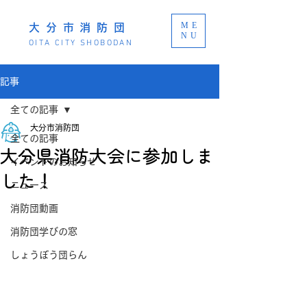
ME
大分市消防団
NU
OITA CITY SHOBODAN
記事
全ての記事
大分市消防団
全ての記事
大分県消防大会に参加しま
イベントのお知らせ
した！
ニュース
消防団動画
消防団学びの窓
しょうぼう団らん