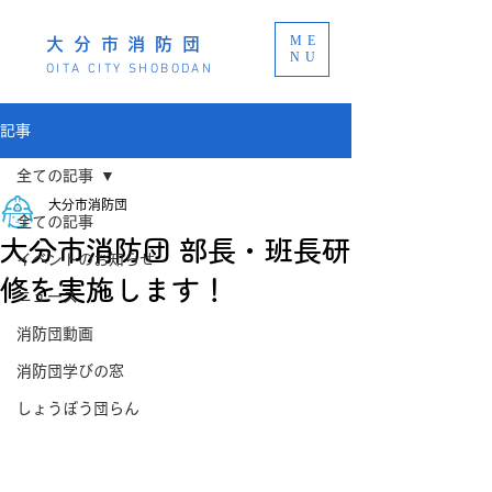
ME
大分市消防団
NU
OITA CITY SHOBODAN
記事
全ての記事
大分市消防団
全ての記事
大分市消防団 部長・班長研
イベントのお知らせ
修を実施します！
ニュース
消防団動画
消防団学びの窓
しょうぼう団らん