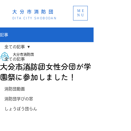
ME
大分市消防団
NU
OITA CITY SHOBODAN
記事
全ての記事
大分市消防団
全ての記事
大分市消防団女性分団が学
イベントのお知らせ
園祭に参加しました！
ニュース
消防団動画
消防団学びの窓
しょうぼう団らん