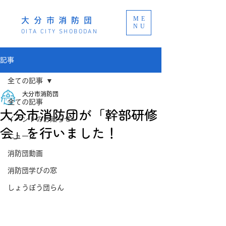
ME
大分市消防団
NU
OITA CITY SHOBODAN
記事
全ての記事
大分市消防団
全ての記事
大分市消防団が「幹部研修
イベントのお知らせ
会」を行いました！
ニュース
消防団動画
消防団学びの窓
しょうぼう団らん